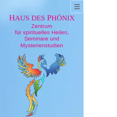
H
P
AUS DES
HÖNIX
Zentrum
für spirituelles Heilen,
Seminare und
Mysterienstudien