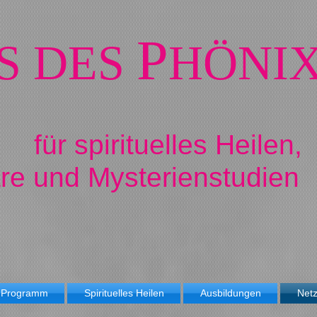
P
S DES
HÖNI
für spirituelles Heilen,
re und Mysterienstudien
Programm
Spirituelles Heilen
Ausbildungen
Netz