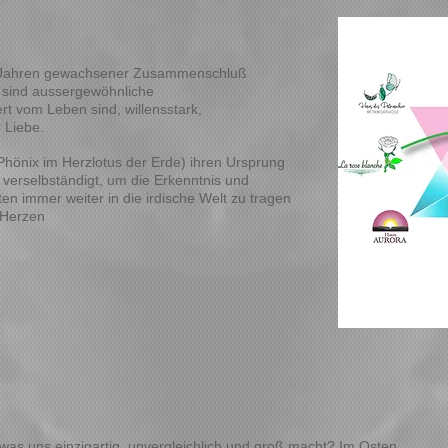
en Jahren gewachsener Zusammenschluß
s sind aussergewöhnliche
rt vom Leben sind, willensstark,
 Liebe.
hönix im Herzlotus der Erde) ihren Ursprung
tt verselbständigt, um die Erkenntnis und
lten immer weiter in die irdische Welt zu tragen
 Herzen
, was uns einzigartig, unvergleichlich und groß macht?
Im Osten