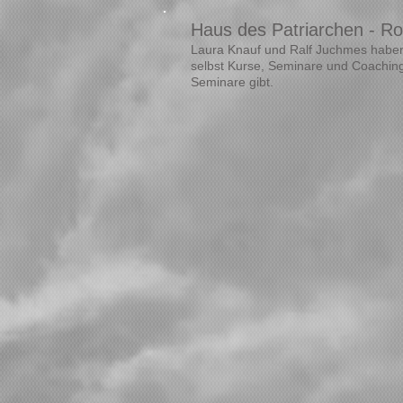
Haus des Patriarchen - R
Laura Knauf und Ralf Juchmes ha
be
selbst Kurse, Seminare und Coaching
Seminare gibt.