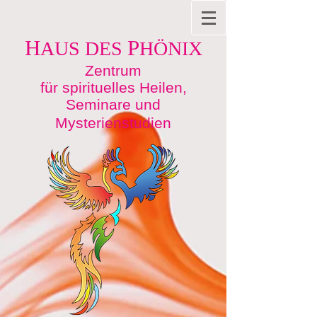
H
P
AUS DES
HÖNIX
Zentrum
für spirituelles Heilen,
Seminare und
Mysterienstudien