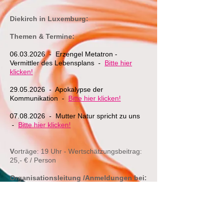
Diekirch in Luxemburg:
Themen & Termine:
06.03.2026
- Erzengel Metatron -
Vermittler des Lebensplans -
Bitte hier
klicken!
29.05.2026
- Apokalypse der
Kommunikation -
Bitte hier klicken!
07.08.2026
- Mutter Natur spricht zu uns
-
Bitte hier klicken!
V
orträge: 19 Uhr -
Wertschätzungsbeitrag:
25,- € / Person
Organisationsleitung /Anmeldungen bei:
Chantal & Jean-Paul Weiler-Mainz
Am Floss 14 in 9232 Diekirch - Luxemburg
Telefon:
+352 661 809 519
Email:
weiler-mainz@pt.lu